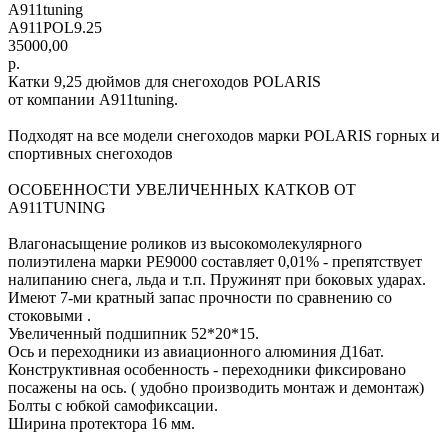
A911tuning
А911POL9.25
35000,00
р.
Катки 9,25 дюймов для снегоходов POLARIS
от компании A911tuning.
Подходят на все модели снегоходов марки POLARIS горных и
спортивных снегоходов
ОСОБЕННОСТИ УВЕЛИЧЕННЫХ КАТКОВ ОТ
A911TUNING
Влагонасыщение роликов из высокомолекулярного
полиэтилена марки РЕ9000 составляет 0,01% - препятствует
налипанию снега, льда и т.п. Пружинят при боковых ударах.
Имеют 7-ми кратный запас прочности по сравнению со
стоковыми .
Увеличенный подшипник 52*20*15.
Ось и переходники из авиационного алюминия Д16ат.
Конструктивная особенность - переходники фиксировано
посажены на ось. ( удобно производить монтаж и демонтаж)
Болты с юбкой самофиксации.
Ширина протектора 16 мм.